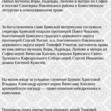
святых мучениц Веры, Надежды, Любови и матери их Софии
в поселке Синезерки Навлинского района и Божественную
литургию в новоосвященном храме.
За богослужением главе Брянской митрополии сослужили
секретарь Брянской епархии протоиерей Павел Чикалин,
благочинный Брянского градского церковного округа
протоиерей Сергий Рысин, и.о. благочинного Навлинского
церковного округа иерей Тимофей Учватов, настоятель храма
во имя святых мучениц Веры, Надежды, Любови и матери их
Софии иерей Вячеслав Каплин, клирики Брянского Свято-
Троицкого Кафедрального Собора иерей Сергий Иващенко,
диакон Евгений Кужелев.
На малом входе за усердное служение Церкви Христовой
Владыка Александр вручил иерею Вячеславу Каплину
архиерейскую награду — право ношения набедренника и
камилавки.
Проповедь перед причастием произнес иерей Тимофей