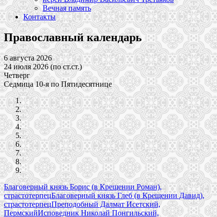
Вечная память
Контакты
Православный календарь
6 августа 2026
24 июля 2026 (по ст.ст.)
Четверг
Седмица 10-я по Пятидесятнице
Благоверный князь Борис (в Крещении Роман),
страстотерпец
Благоверный князь Глеб (в Крещении Давид),
страстотерпец
Преподобный Далмат Исетский,
Пермский
Исповедник Николай Понгильский,