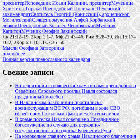
пресвитер
Исповедник Иоанн Калинин, пресвитер
Мученица
Христина Тирская
Преподобный Поликарп Печерский,
архимандрит
Святитель Георгий (Конисский), архиепископ
Могилевский
Священномученик Алфей Корбанский,
диакон
Преподобный Боголеп Черноярский
Мученик
Капитон
Мученик Феофил Закинфский
Лк.21:12–19, 2Кор.1:1-7, Мф.21:43–46, Рим.8:28–39, Ин.15:17–
16:2, 2Кор.6:1-10, Лк.7:36–50
Мысли Феофана Затворника
подробнее
Полная версия православного календаря
Свежие записи
На территории строящегося храма во имя преподобного
Серафима Саровского поселка Навля состоялся
праздничный молебен
В Навлинском благочинии простились с
военнослужащим ВС РФ, погибшим в ходе СВО
ефрейтором Рожковым Дмитрием Евгеньевичем
В храме поселка Навля совершено Праздничное
богослужение по случаю дня церковно-
государственного праздника Крещения Руси
На колокольне главного храма Навлинского благочиния