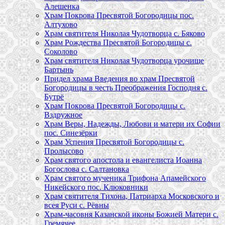
Алешенка
Храм Покрова Пресвятой Богородицы пос.
Алтухово
Храм святителя Николая Чудотворца с. Бяково
Храм Рождества Пресвятой Богородицы с.
Соколово
Храм святителя Николая Чудотворца урочище
Бартынь
Придел храма Введения во храм Пресвятой
Богородицы в честь Преображения Господня с.
Бутрё
Храм Покрова Пресвятой Богородицы с.
Вздружное
Храм Веры, Надежды, Любови и матери их Софии
пос. Синезёрки
Храм Успения Пресвятой Богородицы с.
Пролысово
Храм святого апостола и евангелиста Иоанна
Богослова с. Салтановка
Храм святого мученика Трифона Апамейского
Никейского пос. Клюковники
Храм святителя Тихона, Патриарха Московского и
всея Руси с. Рёвны
Храм-часовня Казанской иконы Божией Матери с.
Гремячее