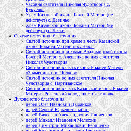
Часовня святителя Николая Чудотворца с.
Кукуевка
Храм Казанской иконы Божией Матери (не
действует) с. Девичье
Храм Казанской иконы Божией Матери (не
действует) с. Лески
Святые источники благочиния
Святой источник при храме в честь Казанской
иконы Божией Матери пос. Навля
Святой источник при храме Владимирской иконы
Божией Матери с. Алешенка во имя святителя
Николая Чудотворца
Святой источник в честь иконы Божией Матери
«Знамение» пос. Чичково
Святой источник во имя святителя Николая
Чудотворца с. Партизанское
Святой источник в честь Казанской иконы Божией
Матери «Роженский колодец» с. Салтановка
Духовенство благочиния
иерей Олег Иванович Цыбанков
иерей Сергий Юрьевич Цыбин
иерей Вячеслав Александрович Ляпченков
иерей Михаил Иванович Мелюхин
иерей Димитрий Михайлович Ребиченко
иерей Владимир Васильевич Третьяков