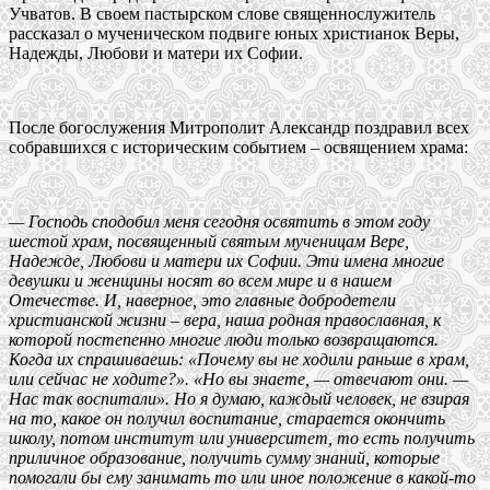
Учватов. В своем пастырском слове священнослужитель
рассказал о мученическом подвиге юных христианок Веры,
Надежды, Любови и матери их Софии.
После богослужения Митрополит Александр поздравил всех
собравшихся с историческим событием – освящением храма:
— Господь сподобил меня сегодня освятить в этом году
шестой храм, посвященный святым мученицам Вере,
Надежде, Любови и матери их Софии. Эти имена многие
девушки и женщины носят во всем мире и в нашем
Отечестве. И, наверное, это главные добродетели
христианской жизни – вера, наша родная православная, к
которой постепенно многие люди только возвращаются.
Когда их спрашиваешь: «Почему вы не ходили раньше в храм,
или сейчас не ходите?». «Но вы знаете, — отвечают они. —
Нас так воспитали». Но я думаю, каждый человек, не взирая
на то, какое он получил воспитание, старается окончить
школу, потом институт или университет, то есть получить
приличное образование, получить сумму знаний, которые
помогали бы ему занимать то или иное положение в какой-то