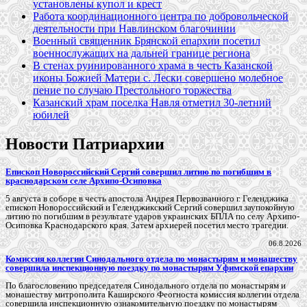
установлены купол и крест
Работа координационного центра по добровольческой
деятельности при Навлинском благочинии
Военный священник Брянской епархии посетил
военнослужащих на дальней границе региона
В стенах руинированного храма в честь Казанской
иконы Божией Матери с. Лески совершено молебное
пение по случаю Престольного торжества
Казанский храм поселка Навля отметил 30-летний
юбилей
Новости Патриархии
Епископ Новороссийский Сергий совершил литию по погибшим в
краснодарском селе Архипо-Осиповка
5 августа в соборе в честь апостола Андрея Первозванного г. Геленджика
епископ Новороссийский и Геленджикский Сергий совершил заупокойную
литию по погибшим в результате ударов украинских БПЛА по селу Архипо-
Осиповка Краснодарского края. Затем архиерей посетил место трагедии.
06.8.2026
Комиссия коллегии Синодального отдела по монастырям и монашеству
совершила инспекционную поездку по монастырям Уфимской епархии
По благословению председателя Синодального отдела по монастырям и
монашеству митрополита Каширского Феогноста комиссия коллегии отдела
совершила инспекционную ознакомительную поездку по монастырям