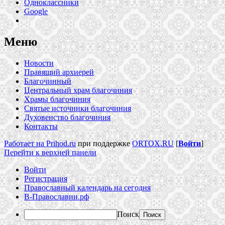
Одноклассники
Google
Меню
Новости
Правящий архиерей
Благочинный
Центральный храм благочиния
Храмы благочиния
Святые источники благочиния
Духовенство благочиния
Контакты
Работает на Prihod.ru
при поддержке
ORTOX.RU
[
Войти
]
Перейти к верхней панели
Войти
Регистрация
Православный календарь на сегодня
В-Православии.рф
Поиск