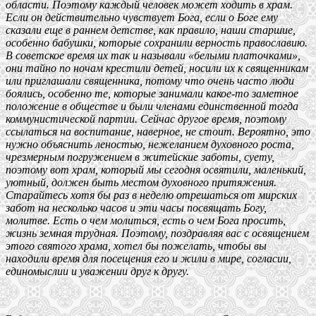
области. Поэтому каждый человек может ходить в храм.
Если он действительно чувствует Бога, если о Боге ему
сказали еще в раннем детстве, как правило, наши старшие,
особенно бабушки, которые сохранили верность православию.
В советское время их так и называли «белыми платочками»,
они тайно по ночам крестили детей, носили их к священникам
или приглашали священника, потому что очень часто люди
боялись, особенно те, которые занимали какое-то заметное
положение в обществе и были членами единственной тогда
коммунистической партии. Сейчас другое время, поэтому
ссылаться на воспитание, наверное, не стоит. Вероятно, это
нужно объяснить леностью, нежеланием духовного роста,
чрезмерным погружением в житейские заботы, суету,
поэтому вот храм, который мы сегодня освятили, маленький,
уютный, должен быть местом духовного притяжения.
Старайтесь хотя бы раз в неделю отрешаться от мирских
забот на несколько часов и эти часы посвящать Богу,
молитве. Есть о чем молиться, есть о чем Бога просить,
жизнь земная трудная. Поэтому, поздравляя вас с освящением
этого святого храма, хотел бы пожелать, чтобы вы
находили время для посещения его и жили в мире, согласии,
единомыслии и уважении друг к другу.