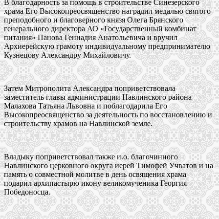
В благодарность за помощь в строительстве Синезерского
храма Его Высокопреосвященство наградил медалью святого
преподобного и благоверного князя Олега Брянского
генерального директора АО «Государственный комбинат
питания» Панова Геннадия Анатольевича и вручил
Архиерейскую грамоту индивидуальному предпринимателю
Кузнецову Александру Михайловичу.
Затем Митрополита Александра поприветствовала
заместитель главы администрации Навлинского района
Малахова Татьяна Львовна и поблагодарила Его
Высокопреосвященство за деятельность по восстановлению и
строительству храмов на Навлинской земле.
Владыку поприветствовал также и.о. благочинного
Навлинского церковного округа иерей Тимофей Учватов и на
память о совместной молитве в день освящения храма
подарил архипастырю икону великомученика Георгия
Победоносца.