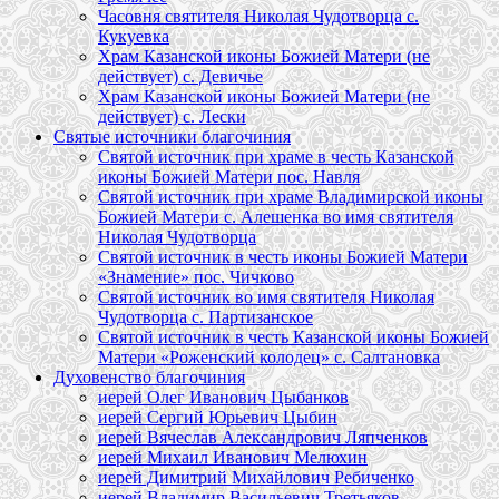
Часовня святителя Николая Чудотворца с.
Кукуевка
Храм Казанской иконы Божией Матери (не
действует) с. Девичье
Храм Казанской иконы Божией Матери (не
действует) с. Лески
Святые источники благочиния
Святой источник при храме в честь Казанской
иконы Божией Матери пос. Навля
Святой источник при храме Владимирской иконы
Божией Матери с. Алешенка во имя святителя
Николая Чудотворца
Святой источник в честь иконы Божией Матери
«Знамение» пос. Чичково
Святой источник во имя святителя Николая
Чудотворца с. Партизанское
Святой источник в честь Казанской иконы Божией
Матери «Роженский колодец» с. Салтановка
Духовенство благочиния
иерей Олег Иванович Цыбанков
иерей Сергий Юрьевич Цыбин
иерей Вячеслав Александрович Ляпченков
иерей Михаил Иванович Мелюхин
иерей Димитрий Михайлович Ребиченко
иерей Владимир Васильевич Третьяков