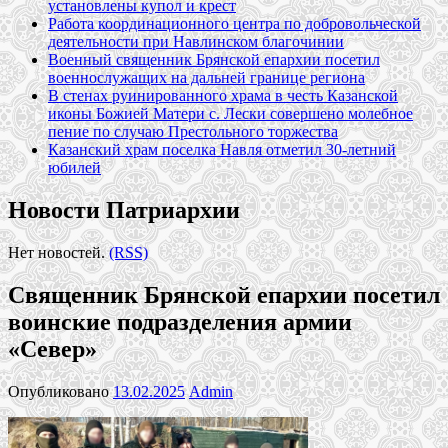
установлены купол и крест
Работа координационного центра по добровольческой
деятельности при Навлинском благочинии
Военный священник Брянской епархии посетил
военнослужащих на дальней границе региона
В стенах руинированного храма в честь Казанской
иконы Божией Матери с. Лески совершено молебное
пение по случаю Престольного торжества
Казанский храм поселка Навля отметил 30-летний
юбилей
Новости Патриархии
Нет новостей.
(RSS)
Священник Брянской епархии посетил
воинские подразделения армии
«Север»
Опубликовано
13.02.2025
Admin