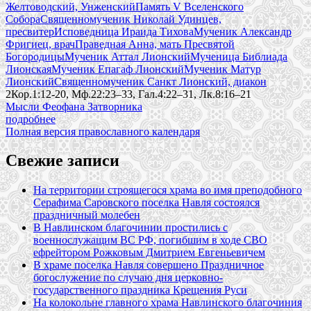
Желтоводский, Унженский
Память V Вселенского
Собора
Священномученик Николай Удинцев,
пресвитер
Исповедница Ираида Тихова
Мученик Александр
Фригиец, врач
Праведная Анна, мать Пресвятой
Богородицы
Мученик Аттал Лионский
Мученица Библиада
Лионская
Мученик Епагаф Лионский
Мученик Матур
Лионский
Священномученик Санкт Лионский, диакон
2Кор.1:12-20, Мф.22:23–33, Гал.4:22–31, Лк.8:16–21
Мысли Феофана Затворника
подробнее
Полная версия православного календаря
Свежие записи
На территории строящегося храма во имя преподобного
Серафима Саровского поселка Навля состоялся
праздничный молебен
В Навлинском благочинии простились с
военнослужащим ВС РФ, погибшим в ходе СВО
ефрейтором Рожковым Дмитрием Евгеньевичем
В храме поселка Навля совершено Праздничное
богослужение по случаю дня церковно-
государственного праздника Крещения Руси
На колокольне главного храма Навлинского благочиния