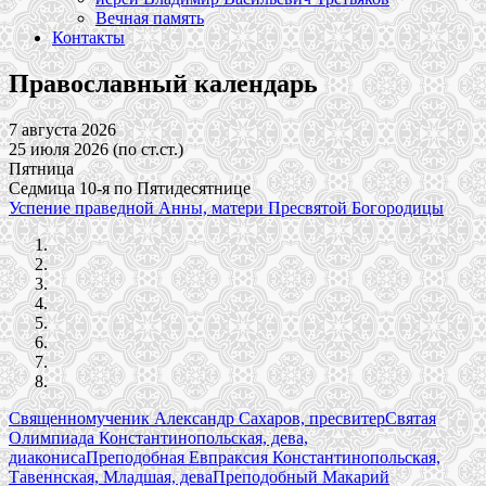
Вечная память
Контакты
Православный календарь
7 августа 2026
25 июля 2026 (по ст.ст.)
Пятница
Седмица 10-я по Пятидесятнице
Успение праведной Анны, матери Пресвятой Богородицы
Священномученик Александр Сахаров, пресвитер
Святая
Олимпиада Константинопольская, дева,
диакониса
Преподобная Евпраксия Константинопольская,
Тавеннская, Младшая, дева
Преподобный Макарий