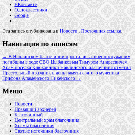
ВКонтакте
Одноклассники
Google
Эта запись опубликована в
Новости
.
Постоянная ссылка
.
Навигация по записям
←
В Навлинском благочинии простились с военнослужащим,
погибшим в ходе СВО Цыбанковым Тимуром Андреевичем
Храм посёлка Клюковники Навлинского благочиния отметил
Престольный праздник в день памяти святого мученика
Трифона Апамейского Никейского
→
Меню
Новости
Правящий архиерей
Благочинный
Центральный храм благочиния
Храмы благочиния
Святые источники благочиния