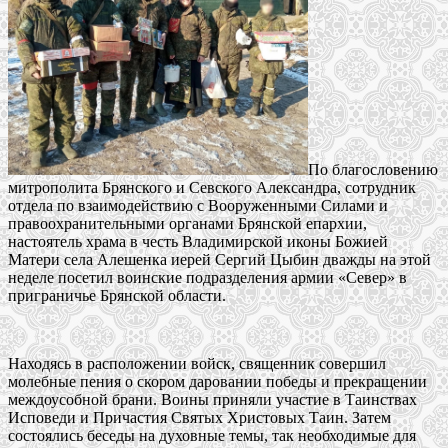
По благословению
митрополита Брянского и Севского Александра, сотрудник
отдела по взаимодействию с Вооруженными Силами и
правоохранительными органами Брянской епархии,
настоятель храма в честь Владимирской иконы Божией
Матери села Алешенка иерей Сергий Цыбин дважды на этой
неделе посетил воинские подразделения армии «Север» в
приграничье Брянской области.
Находясь в расположении войск, священник совершил
молебные пения о скором даровании победы и прекращении
междоусобной брани. Воины приняли участие в Таинствах
Исповеди и Причастия Святых Христовых Таин. Затем
состоялись беседы на духовные темы, так необходимые для