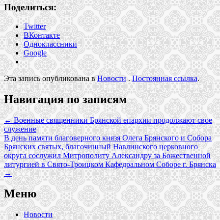
Поделиться:
Twitter
ВКонтакте
Одноклассники
Google
Эта запись опубликована в
Новости
.
Постоянная ссылка
.
Навигация по записям
←
Военные священники Брянской епархии продолжают свое
служение
В день памяти благоверного князя Олега Брянского и Собора
Брянских святых, благочинный Навлинского церковного
округа сослужил Митрополиту Александру за Божественной
литургией в Свято-Троицком Кафедральном Соборе г. Брянска
→
Меню
Новости