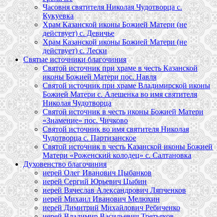
Часовня святителя Николая Чудотворца с.
Кукуевка
Храм Казанской иконы Божией Матери (не
действует) с. Девичье
Храм Казанской иконы Божией Матери (не
действует) с. Лески
Святые источники благочиния
Святой источник при храме в честь Казанской
иконы Божией Матери пос. Навля
Святой источник при храме Владимирской иконы
Божией Матери с. Алешенка во имя святителя
Николая Чудотворца
Святой источник в честь иконы Божией Матери
«Знамение» пос. Чичково
Святой источник во имя святителя Николая
Чудотворца с. Партизанское
Святой источник в честь Казанской иконы Божией
Матери «Роженский колодец» с. Салтановка
Духовенство благочиния
иерей Олег Иванович Цыбанков
иерей Сергий Юрьевич Цыбин
иерей Вячеслав Александрович Ляпченков
иерей Михаил Иванович Мелюхин
иерей Димитрий Михайлович Ребиченко
иерей Владимир Васильевич Третьяков