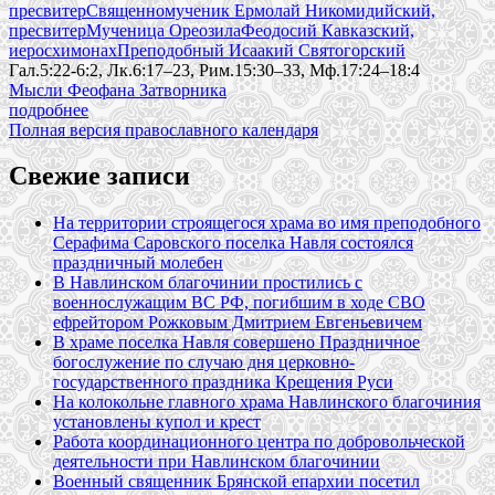
пресвитер
Священномученик Ермолай Никомидийский,
пресвитер
Мученица Ореозила
Феодосий Кавказский,
иеросхимонах
Преподобный Исаакий Святогорский
Гал.5:22-6:2, Лк.6:17–23, Рим.15:30–33, Мф.17:24–18:4
Мысли Феофана Затворника
подробнее
Полная версия православного календаря
Свежие записи
На территории строящегося храма во имя преподобного
Серафима Саровского поселка Навля состоялся
праздничный молебен
В Навлинском благочинии простились с
военнослужащим ВС РФ, погибшим в ходе СВО
ефрейтором Рожковым Дмитрием Евгеньевичем
В храме поселка Навля совершено Праздничное
богослужение по случаю дня церковно-
государственного праздника Крещения Руси
На колокольне главного храма Навлинского благочиния
установлены купол и крест
Работа координационного центра по добровольческой
деятельности при Навлинском благочинии
Военный священник Брянской епархии посетил