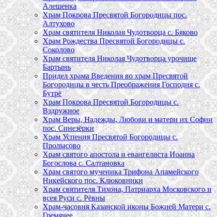
Алешенка
Храм Покрова Пресвятой Богородицы пос.
Алтухово
Храм святителя Николая Чудотворца с. Бяково
Храм Рождества Пресвятой Богородицы с.
Соколово
Храм святителя Николая Чудотворца урочище
Бартынь
Придел храма Введения во храм Пресвятой
Богородицы в честь Преображения Господня с.
Бутрё
Храм Покрова Пресвятой Богородицы с.
Вздружное
Храм Веры, Надежды, Любови и матери их Софии
пос. Синезёрки
Храм Успения Пресвятой Богородицы с.
Пролысово
Храм святого апостола и евангелиста Иоанна
Богослова с. Салтановка
Храм святого мученика Трифона Апамейского
Никейского пос. Клюковники
Храм святителя Тихона, Патриарха Московского и
всея Руси с. Рёвны
Храм-часовня Казанской иконы Божией Матери с.
Гремячее