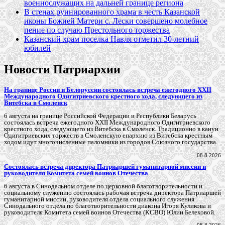
военнослужащих на дальней границе региона
В стенах руинированного храма в честь Казанской
иконы Божией Матери с. Лески совершено молебное
пение по случаю Престольного торжества
Казанский храм поселка Навля отметил 30-летний
юбилей
Новости Патриархии
На границе России и Белоруссии состоялась встреча ежегодного XXII
Международного Одигитриевского крестного хода, следующего из
Витебска в Смоленск
6 августа на границе Российской Федерации и Республики Беларусь
состоялась встреча ежегодного XXII Международного Одигитриевского
крестного хода, следующего из Витебска в Смоленск. Традиционно в канун
Одигитриевских торжеств в Смоленскую епархию из Витебска крестным
ходом идут многочисленные паломники из городов Союзного государства.
08.8.2026
Состоялась встреча директора Патриаршей гуманитарной миссии и
руководителя Комитета семей воинов Отечества
6 августа в Синодальном отделе по церковной благотворительности и
социальному служению состоялась рабочая встреча директора Патриаршей
гуманитарной миссии, руководителя отдела социального служения
Синодального отдела по благотворительности диакона Игоря Куликова и
руководителя Комитета семей воинов Отечества (КСВО) Юлии Белеховой.