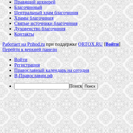
Правящий архиерей
Благочинный
Центральный храм благочиния
Храмы благочиния
Святые источники благочиния
Духовенство благочиния
Контакты
Работает на Prihod.ru
при поддержке
ORTOX.RU
[
Войти
]
Перейти к верхней панели
Войти
Регистрация
Православный календарь на сегодня
В-Православии.рф
Поиск