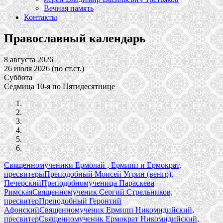
Вечная память
Контакты
Православный календарь
8 августа 2026
26 июля 2026 (по ст.ст.)
Суббота
Седмица 10-я по Пятидесятнице
Священномученики Ермолай , Ермипп и Ермократ,
пресвитеры
Преподобный Моисей Угрин (венгр),
Печерский
Преподобномученица Параскева
Римская
Священномученик Сергий Стрельников,
пресвитер
Преподобный Геронтий
Афонский
Священномученик Ермипп Никомидийский,
пресвитер
Священномученик Ермократ Никомидийский,