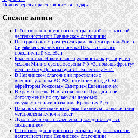
Полная версия православного календаря
Свежие записи
Работа координационного центра по добровольческой
деятельности при Навлинском благочинии
На территории строящегося храма во имя преподобного
Серафима Саровского поселка Навля состоялся
праздничный молебен
Благочинный Навлинского церковного округа вручил
медали Министерства обороны РФ «За помощь фронту»
иерею Олегу Цыбанкову и ИП Косенкову Н.И.
В Навлинском благочинии простились с
военнослужащим ВС РФ, погибшим в ходе СВО
ефрейтором Рожковым Дмитрием Евгеньевичем
В храме поселка Навля совершено Праздничное
богослужение по случаю дня церковно-
государственного праздника Крещения Руси
На колокольне главного храма Навлинского благочиния
установлены купол и крест
Духовные искры: в Алешенке проходят беседы со
священником
Работа координационного центра по добровольческой
деятельности при Навлинском благочинии