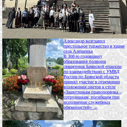
Александр возглавил
престольное торжество в храме
села Алешенка
В 308-ю годовщину
образования полиции
священник Брянской епархии
по взаимодействию с УМВД
России по Брянской области
принял участие в церемонии
возложения цветов к стеле
«Защитникам правопорядка –
сотрудникам, погибшим при
исполнении служебных
обязанностей»
→