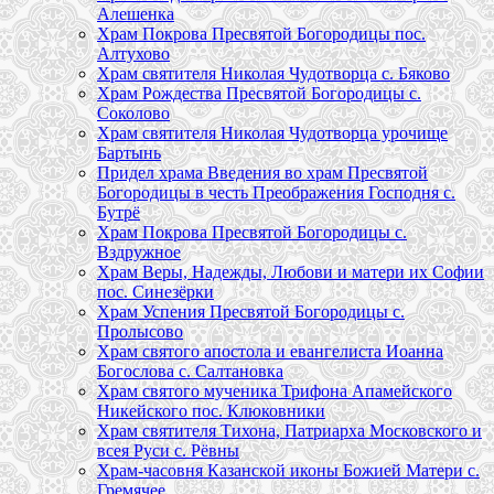
Алешенка
Храм Покрова Пресвятой Богородицы пос.
Алтухово
Храм святителя Николая Чудотворца с. Бяково
Храм Рождества Пресвятой Богородицы с.
Соколово
Храм святителя Николая Чудотворца урочище
Бартынь
Придел храма Введения во храм Пресвятой
Богородицы в честь Преображения Господня с.
Бутрё
Храм Покрова Пресвятой Богородицы с.
Вздружное
Храм Веры, Надежды, Любови и матери их Софии
пос. Синезёрки
Храм Успения Пресвятой Богородицы с.
Пролысово
Храм святого апостола и евангелиста Иоанна
Богослова с. Салтановка
Храм святого мученика Трифона Апамейского
Никейского пос. Клюковники
Храм святителя Тихона, Патриарха Московского и
всея Руси с. Рёвны
Храм-часовня Казанской иконы Божией Матери с.
Гремячее