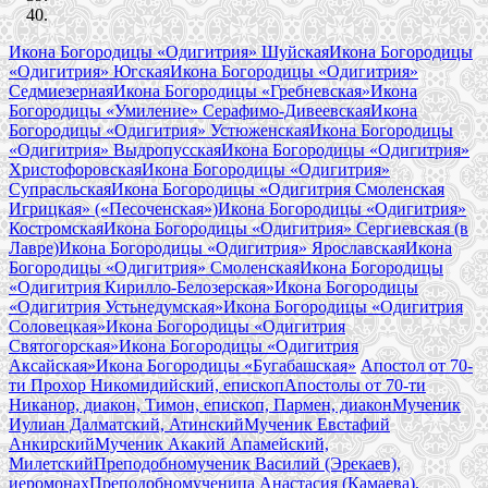
Икона Богородицы «Одигитрия» Шуйская
Икона Богородицы
«Одигитрия» Югская
Икона Богородицы «Одигитрия»
Седмиезерная
Икона Богородицы «Гребневская»
Икона
Богородицы «Умиление» Серафимо-Дивеевская
Икона
Богородицы «Одигитрия» Устюженская
Икона Богородицы
«Одигитрия» Выдропусская
Икона Богородицы «Одигитрия»
Христофоровская
Икона Богородицы «Одигитрия»
Супрасльская
Икона Богородицы «Одигитрия Смоленская
Игрицкая» («Песоченская»)
Икона Богородицы «Одигитрия»
Костромская
Икона Богородицы «Одигитрия» Сергиевская (в
Лавре)
Икона Богородицы «Одигитрия» Ярославская
Икона
Богородицы «Одигитрия» Смоленская
Икона Богородицы
«Одигитрия Кирилло-Белозерская»
Икона Богородицы
«Одигитрия Устьнедумская»
Икона Богородицы «Одигитрия
Соловецкая»
Икона Богородицы «Одигитрия
Святогорская»
Икона Богородицы «Одигитрия
Аксайская»
Икона Богородицы «Бугабашская»
Апостол от 70-
ти Прохор Никомидийский, епископ
Апостолы от 70-ти
Никанор, диакон, Тимон, епископ, Пармен, диакон
Мученик
Иулиан Далматский, Атинский
Мученик Евстафий
Анкирский
Мученик Акакий Апамейский,
Милетский
Преподобномученик Василий (Эрекаев),
иеромонах
Преподобномученица Анастасия (Камаева),