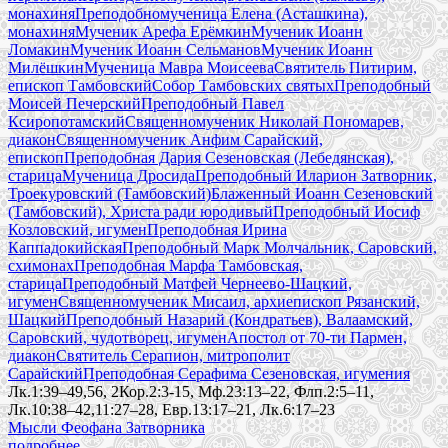
монахиня
Преподобномученица Елена (Асташкина),
монахиня
Мученик Арефа Ерёмкин
Мученик Иоанн
Ломакин
Мученик Иоанн Сельманов
Мученик Иоанн
Милёшкин
Мученица Мавра Моисеева
Святитель Питирим,
епископ Тамбовский
Собор Тамбовских святых
Преподобный
Моисей Печерский
Преподобный Павел
Ксиропотамский
Священномученик Николай Пономарев,
диакон
Священномученик Анфим Сарайский,
епископ
Преподобная Дария Сезеновская (Лебедянская),
старица
Мученица Дросида
Преподобный Иларион Затворник,
Троекуровский (Тамбовский)
Блаженный Иоанн Сезеновский
(Тамбовский), Христа ради юродивый
Преподобный Иосиф
Козловский, игумен
Преподобная Ирина
Каппадокийская
Преподобный Марк Молчальник, Саровский,
схимонах
Преподобная Марфа Тамбовская,
старица
Преподобный Матфей Чернеево-Шацкий,
игумен
Священномученик Мисаил, архиепископ Рязанский,
Шацкий
Преподобный Назарий (Кондратьев), Валаамский,
Саровский, чудотворец, игумен
Апостол от 70-ти Пармен,
диакон
Святитель Серапион, митрополит
Сарайский
Преподобная Серафима Сезеновская, игумения
Лк.1:39–49,56, 2Кор.2:3-15, Мф.23:13–22, Флп.2:5–11,
Лк.10:38–42,11:27–28, Евр.13:17–21, Лк.6:17–23
Мысли Феофана Затворника
подробнее