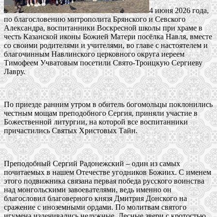
4 июня 2026 года,
по благословению митрополита Брянского и Севского
Александра, воспитанники Воскресной школы при храме в
честь Казанской иконы Божией Матери посёлка Навля, вместе
со своими родителями и учителями, во главе с настоятелем и
благочинным Навлинского церковного округа иереем
Тимофеем Учватовым посетили Свято-Троицкую Сергиеву
Лавру.
По приезде ранним утром в обитель богомольцы поклонились
честным мощам преподобного Сергия, приняли участие в
Божественной литургии, на которой все воспитанники
причастились Святых Христовых Тайн.
Преподобный Сергий Радонежский – один из самых
почитаемых в нашем Отечестве угодников Божиих. С именем
этого подвижника связана первая победа русского воинства
над монгольскими завоевателями, ведь именно он
благословил благоверного князя Дмитрия Донского на
сражение с иноземными ордами. По молитвам святого
игумена излечивались недужные. Лесные звери с кротостью