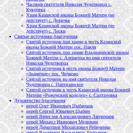
Часовня святителя Николая Чудотворца с.
Кукуевка
Храм Казанской иконы Божией Матери (не
действует) с. Девичье
Храм Казанской иконы Божией Матери (не
действует) с. Лески
Святые источники благочиния
Святой источник при храме в честь Казанской
иконы Божией Матери пос. Навля
Святой источник при храме Владимирской иконы
Божией Матери с. Алешенка во имя святителя
Николая Чудотворца
Святой источник в честь иконы Божией Матери
«Знамение» пос. Чичково
Святой источник во имя святителя Николая
Чудотворца с. Партизанское
Святой источник в честь Казанской иконы Божией
Матери «Роженский колодец» с. Салтановка
Духовенство благочиния
иерей Олег Иванович Цыбанков
иерей Сергий Юрьевич Цыбин
иерей Вячеслав Александрович Ляпченков
иерей Михаил Иванович Мелюхин
иерей Димитрий Михайлович Ребиченко
иерей Владимир Васильевич Третьяков