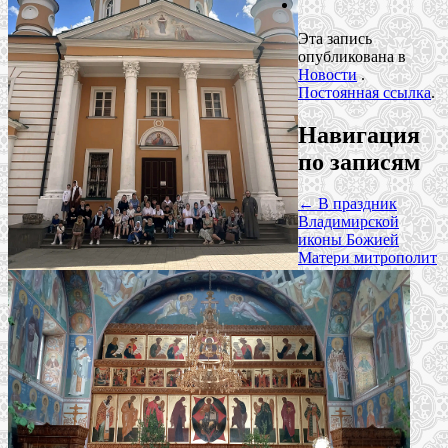
Эта запись
опубликована в
Новости
.
Постоянная ссылка
.
Навигация
по записям
←
В праздник
Владимирской
иконы Божией
Матери митрополит