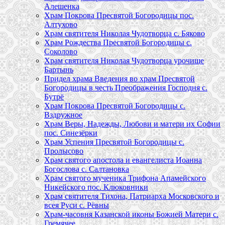
Алешенка
Храм Покрова Пресвятой Богородицы пос.
Алтухово
Храм святителя Николая Чудотворца с. Бяково
Храм Рождества Пресвятой Богородицы с.
Соколово
Храм святителя Николая Чудотворца урочище
Бартынь
Придел храма Введения во храм Пресвятой
Богородицы в честь Преображения Господня с.
Бутрё
Храм Покрова Пресвятой Богородицы с.
Вздружное
Храм Веры, Надежды, Любови и матери их Софии
пос. Синезёрки
Храм Успения Пресвятой Богородицы с.
Пролысово
Храм святого апостола и евангелиста Иоанна
Богослова с. Салтановка
Храм святого мученика Трифона Апамейского
Никейского пос. Клюковники
Храм святителя Тихона, Патриарха Московского и
всея Руси с. Рёвны
Храм-часовня Казанской иконы Божией Матери с.
Гремячее