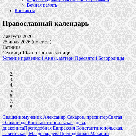
Вечная память
Контакты
Православный календарь
7 августа 2026
25 июля 2026 (по ст.ст.)
Пятница
Седмица 10-я по Пятидесятнице
Успение праведной Анны, матери Пресвятой Богородицы
Священномученик Александр Сахаров, пресвитер
Святая
Олимпиада Константинопольская, дева,
диакониса
Преподобная Евпраксия Константинопольская,
Тавеннская, Младшая, дева
Преподобный Макарий