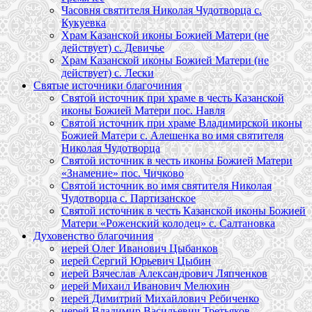
Часовня святителя Николая Чудотворца с.
Кукуевка
Храм Казанской иконы Божией Матери (не
действует) с. Девичье
Храм Казанской иконы Божией Матери (не
действует) с. Лески
Святые источники благочиния
Святой источник при храме в честь Казанской
иконы Божией Матери пос. Навля
Святой источник при храме Владимирской иконы
Божией Матери с. Алешенка во имя святителя
Николая Чудотворца
Святой источник в честь иконы Божией Матери
«Знамение» пос. Чичково
Святой источник во имя святителя Николая
Чудотворца с. Партизанское
Святой источник в честь Казанской иконы Божией
Матери «Роженский колодец» с. Салтановка
Духовенство благочиния
иерей Олег Иванович Цыбанков
иерей Сергий Юрьевич Цыбин
иерей Вячеслав Александрович Ляпченков
иерей Михаил Иванович Мелюхин
иерей Димитрий Михайлович Ребиченко
иерей Владимир Васильевич Третьяков