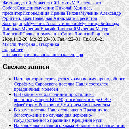
Желтоводский, Унженский
Память V Вселенского
Собора
Священномученик Николай Удинцев,
пресвитер
Исповедница Ираида Тихова
Мученик Александр
Фригиец, врач
Праведная Анна, мать Пресвятой
Богородицы
Мученик Аттал Лионский
Мученица Библиада
Лионская
Мученик Епагаф Лионский
Мученик Матур
Лионский
Священномученик Санкт Лионский, диакон
2Кор.1:12-20, Мф.22:23–33, Гал.4:22–31, Лк.8:16–21
Мысли Феофана Затворника
подробнее
Полная версия православного календаря
Свежие записи
На территории строящегося храма во имя преподобного
Серафима Саровского поселка Навля состоялся
праздничный молебен
В Навлинском благочинии простились с
военнослужащим ВС РФ, погибшим в ходе СВО
ефрейтором Рожковым Дмитрием Евгеньевичем
В храме поселка Навля совершено Праздничное
богослужение по случаю дня церковно-
государственного праздника Крещения Руси
На колокольне главного храма Навлинского благочиния