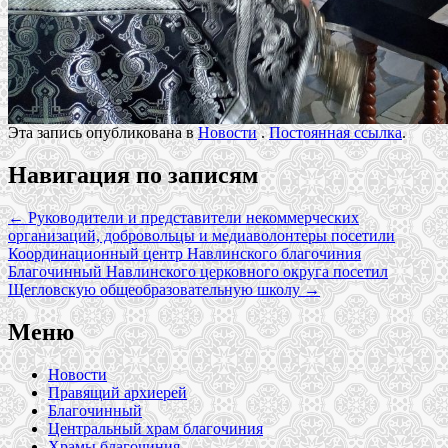
Эта запись опубликована в
Новости
.
Постоянная ссылка
.
Навигация по записям
←
Руководители и представители некоммерческих
организаций, добровольцы и медиаволонтеры посетили
Координационный центр Навлинского благочиния
Благочинный Навлинского церковного округа посетил
Щегловскую общеобразовательную школу
→
Меню
Новости
Правящий архиерей
Благочинный
Центральный храм благочиния
Храмы благочиния