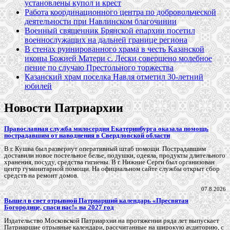
установлены купол и крест
Работа координационного центра по добровольческой
деятельности при Навлинском благочинии
Военный священник Брянской епархии посетил
военнослужащих на дальней границе региона
В стенах руинированного храма в честь Казанской
иконы Божией Матери с. Лески совершено молебное
пение по случаю Престольного торжества
Казанский храм поселка Навля отметил 30-летний
юбилей
Новости Патриархии
Православная служба милосердия Екатеринбурга оказала помощь
пострадавшим от наводнения в Свердловской области
В г. Кушва был развернут оперативный штаб помощи. Пострадавшим
доставили новое постельное белье, подушки, одеяла, продукты длительного
хранения, посуду, средства гигиены. В г. Нижние Серги был организован
центр гуманитарной помощи. На официальном сайте службы открыт сбор
средств на ремонт домов.
07.8.2026
Вышел в свет отрывной Патриарший календарь «Пресвятая
Богородице, спаси нас!» на 2027 год
Издательство Московской Патриархии на протяжении ряда лет выпускает
Патриаршие отрывные календари, рассчитанные на широкую аудиторию, с