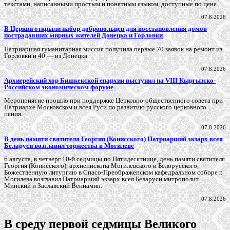
текстами, написанными простым и понятным языком, доступные по цене.
07.8.2026
В Церкви открыли набор добровольцев для восстановления домов
пострадавших мирных жителей Донецка и Горловки
Патриаршая гуманитарная миссия получила первые 70 заявок на ремонт из
Горловки и 40 — из Донецка.
07.8.2026
Архиерейский хор Бишкекской епархии выступил на VIII Кыргызско-
Российском экономическом форуме
Мероприятие прошло при поддержке Церковно-общественного совета при
Патриархе Московском и всея Руси по развитию русского церковного
пения.
07.8.2026
В день памяти святителя Георгия (Конисского) Патриарший экзарх всея
Беларуси возглавил торжества в Могилеве
6 августа, в четверг 10-й седмицы по Пятидесятнице, день памяти святителя
Георгия (Конисского), архиепископа Могилевского и Белорусского,
Божественную литургию в Спасо-Преображенском кафедральном соборе г.
Могилева возглавил Патриарший экзарх всея Беларуси митрополит
Минский и Заславский Вениамин.
07.8.2026
В среду первой седмицы Великого